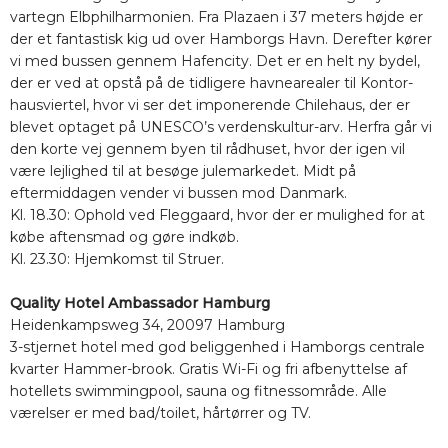
vartegn Elbphilharmonien. Fra Plazaen i 37 meters højde er
der et fantastisk kig ud over Hamborgs Havn. Derefter kører
vi med bussen gennem Hafencity. Det er en helt ny bydel,
der er ved at opstå på de tidligere havnearealer til Kontor-
hausviertel, hvor vi ser det imponerende Chilehaus, der er
blevet optaget på UNESCO’s verdenskultur-arv. Herfra går vi
den korte vej gennem byen til rådhuset, hvor der igen vil
være lejlighed til at besøge julemarkedet. Midt på
eftermiddagen vender vi bussen mod Danmark.
Kl. 18.30: Ophold ved Fleggaard, hvor der er mulighed for at
købe aftensmad og gøre indkøb.
Kl. 23.30: Hjemkomst til Struer.
Quality Hotel Ambassador Hamburg
Heidenkampsweg 34, 20097 Hamburg
3-stjernet hotel med god beliggenhed i Hamborgs centrale
kvarter Hammer-brook. Gratis Wi-Fi og fri afbenyttelse af
hotellets swimmingpool, sauna og fitnessområde. Alle
værelser er med bad/toilet, hårtørrer og TV.