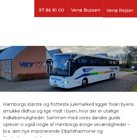
97 86 81 00
Venø Bussen
Venø Rejser
Hamborgs største og flotteste julemarked ligger foran byens
smukke rådhus og lige midt i byen, hvor der er utallige
indkøbsmuligheder. Sammen med vores danske guide
oplever vi også nogle af Hamborgs øvrige seværdigheder –
bl.a. den nye imponerende Elbphilharmonie og