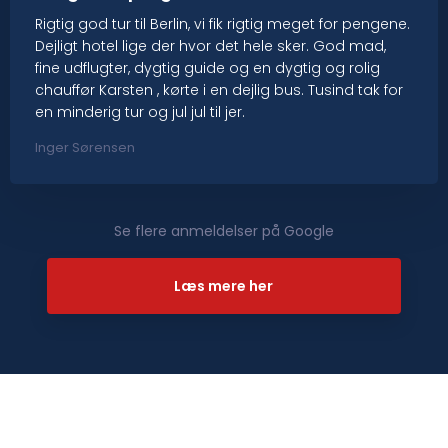
Rigtig god tur til Berlin, vi fik rigtig meget for pengene.
Dejligt hotel lige der hvor det hele sker. God mad,
fine udflugter, dygtig guide og en dygtig og rolig
chauffør Karsten , kørte i en dejlig bus. Tusind tak for
en minderig tur og jul jul til jer.
Inger Sørensen
Se flere anmeldelser på Google​
Læs mere her​