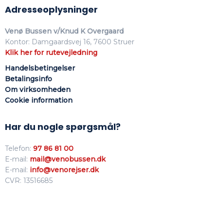
Adresseoplysninger
Venø Bussen v/Knud K Overgaard
Kontor: Damgaardsvej 16, 7600 Struer
Klik her for rutevejledning
Handelsbetingelser
Betalingsinfo
Om virksomhed​en
Cookie information
Har du nogle spørgsmål?
Telefon:
97 86 81 00
E-mail:
mail@venobussen.dk
E-mail:
info@venorejser.dk
CVR: 13516685