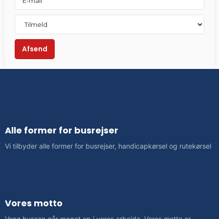
Alle former for busrejser
​Vi tilbyder alle former for busrejser, handicapkørsel og rutekørsel
Vores motto
Venø bussen går meget op i vores arbejde. Vores motto er