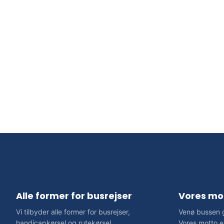
Alle former for busrejser
Vores mo
​Vi tilbyder alle former for busrejser,
Venø bussen g
handicapkørsel og rutekørsel
Vores motto er