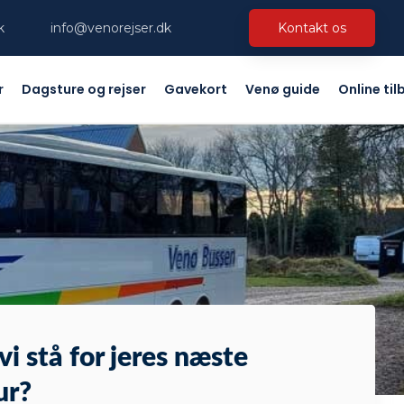
​
info@venorejser.dk
Kontakt os​
r
Dagsture og rejser
Gavekort
Venø guide
Online til
vi stå for jeres næste
ur?