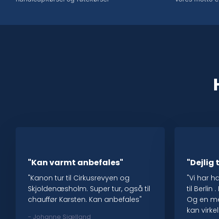
"Kan varmt anbefales"
"Dejlig t
"Kanon tur til Cirkusrevyen og
"Vi har h
Skjoldenæsholm. Super tur, også til
til Berli
chauffør Karsten. Kan anbefales"
Og en me
kan virke
​- Johanne Sjælland