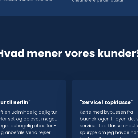
Hvad mener vores kunder
ur til Berlin"
"Service i topklasse"
aft en ualmindelig dejlig tur
Kørte med bybussen fra
n . Har set og oplevet meget.
baunekrogen til byen det 
get behagelig chauffør -
service i top klasse chauf
lig anbefale Venø rejser.
spurgte om jeg havde hø