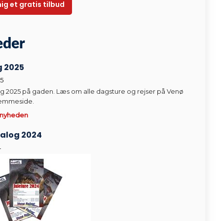
der​
g 2025
5
og 2025 på gaden. Læs om alle dagsture og rejser på Venø
jemmeside.
 nyheden
talog 2024
4