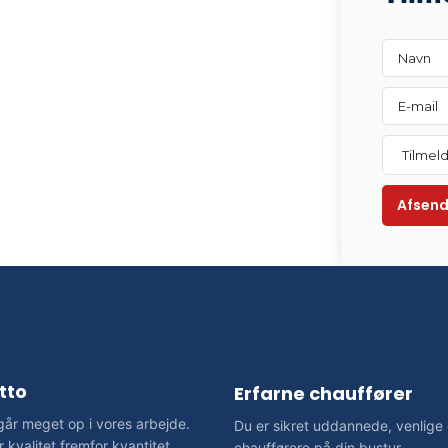
tto
Erfarne chauffører
år meget op i vores arbejde.
Du er sikret uddannede, venlige
 kvalitet fremfor kvantitet
chaufførere på din bustur