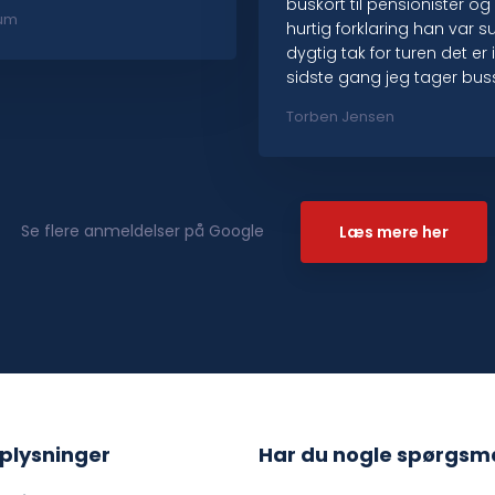
buskort til pensionister og 
um​
hurtig forklaring han var s
dygtig tak for turen det er 
sidste gang jeg tager bus
Torben Jensen
Se flere anmeldelser på Google​
Læs mere her​
plysninger
Har du nogle spørgsm