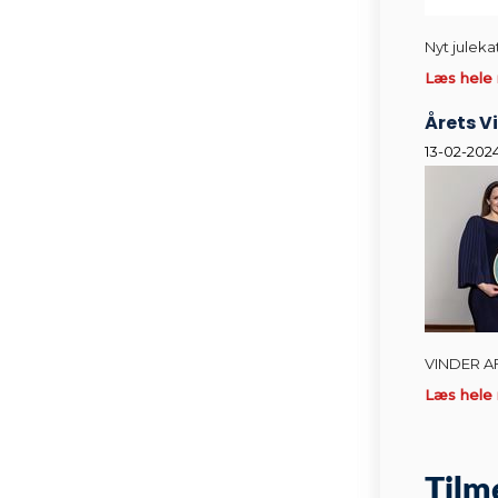
Nyt julek
Læs hele
Årets 
13-02-202
VINDER A
Læs hele
Tilm