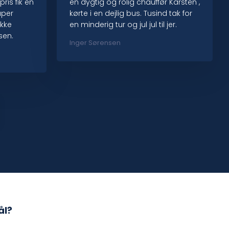
pris fik en
en dygtig og rolig chauffør Karsten ,
uper
kørte i en dejlig bus. Tusind tak for
ikke
en minderig tur og jul jul til jer.
sen.
Inger Sørensen
ål?