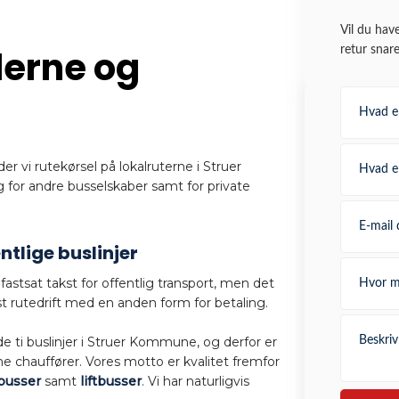
Vil du hav
erne og
retur snare
er vi rutekørsel på lokalruterne i Struer
for andre busselskaber samt for private
ntlige buslinjer
 fastsat takst for offentlig transport, men det
st rutedrift med en anden form for betaling.
de ti buslinjer i Struer Kommune, og derfor er
ne chauffører. Vores motto er kvalitet fremfor
tbusser
samt
liftbusser
. Vi har naturligvis