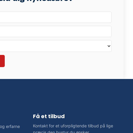
Få et tilbud
Kontakt for et uforpligtende tilbud på lige
 og erfarne
præcis den bustur du ønsker