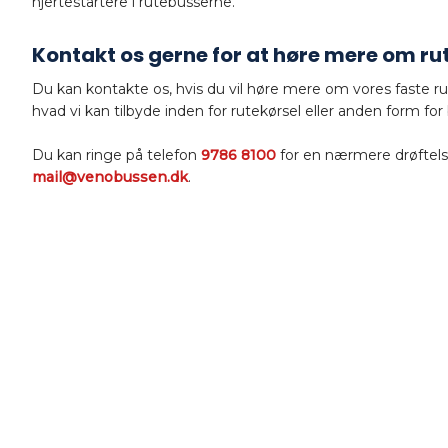
hjertestartere i rutebusserne.
Kontakt os gerne for at høre mere om rut
​Du kan kontakte os, hvis du vil høre mere om vores faste ru
hvad vi kan tilbyde inden for rutekørsel eller anden form for
Du kan ringe på telefon
9786 8100
for en nærmere drøftelse
mail@venobussen.dk
.​