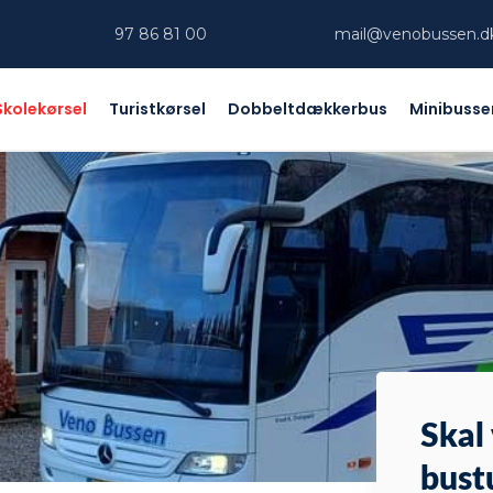
97 86 81 00​
mail@venobussen.dk
Skolekørsel
Turistkørsel
Dobbeltdækkerbus
Minibusse
Skal 
bust