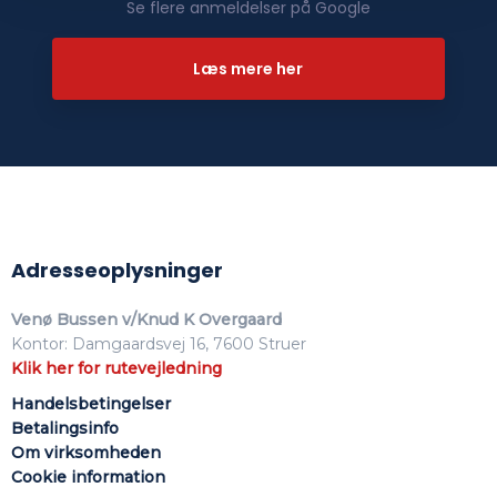
Se flere anmeldelser på Google​
Læs mere her​
Adresseoplysninger
Venø Bussen v/Knud K Overgaard
Kontor: Damgaardsvej 16, 7600 Struer
Klik her for rutevejledning
Handelsbetingelser
Betalingsinfo
Om virksomhed​en
Cookie information