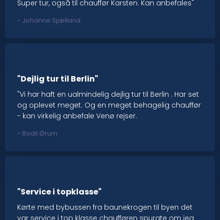
Super tur, også til chauffør Karsten. Kan anbefales"
​- Johanne Sjælland
"Dejlig tur til Berlin"
"Vi har haft en ualmindelig dejlig tur til Berlin . Har set
og oplevet meget. Og en meget behagelig chauffør
- kan virkelig anbefale Venø rejser.
- Bodil Ørum​
"Service i topklasse"
Kørte med bybussen fra baunekrogen til byen det
var service i top klasse chaufføren spurgte om jeg