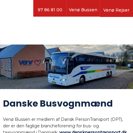
97 86 81 00
Venø Bussen
Venø Rejser
​Danske Busvognmænd
Venø Bussen er medlem af Dansk PersonTransport (DPT),
der er den faglige brancheforening for bus- og
taxivognmænd i Danmark:
www.danskpersontransport.dk
.