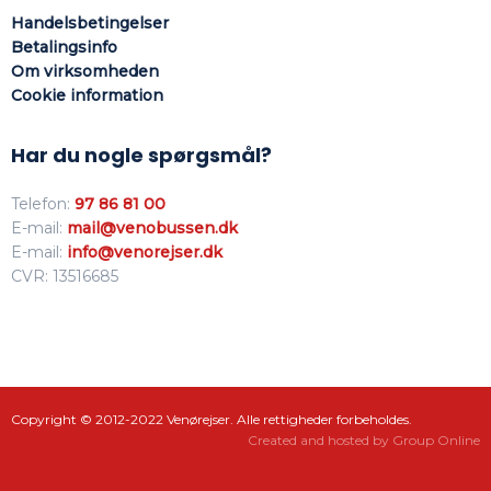
Handelsbetingelser
Betalingsinfo
Om virksomhed​en
Cookie information
Har du nogle spørgsmål?
Telefon:
97 86 81 00
E-mail:
mail@venobussen.dk
E-mail:
info@venorejser.dk
CVR: 13516685
​Copyright © 2012-2022 Venørejser. Alle rettigheder forbeholdes.​
Created and hosted by Group Online