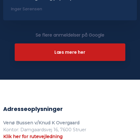
Inger Sørensen
Se flere anmeldelser på Google​
Læs mere her​
Adresseoplysninger
Venø Bussen v/Knud K Overgaard
Kontor: Damgaardsvej 16, 7600 Struer
Klik her for rutevejledning