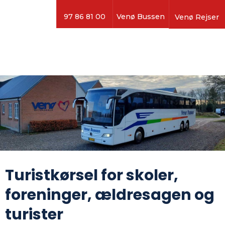
97 86 81 00
Venø Bussen
Venø Rejser
Turistkørsel for skoler,
foreninger, ældresagen og
turister