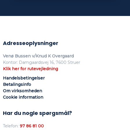
Adresseoplysninger
Venø Bussen v/Knud K Overgaard
Kontor: Damgaardsvej 16, 7600 Struer
Klik her for rutevejledning
Handelsbetingelser
Betalingsinfo
Om virksomhed​en
Cookie information
Har du nogle spørgsmål?
Telefon:
97 86 81 00