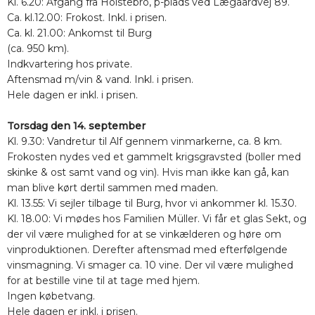
Kl. 6.20: Afgang fra Holstebro, p-plads ved Lægaardvej 89.
Ca. kl.12.00: Frokost. Inkl. i prisen.
Ca. kl. 21.00: Ankomst til Burg
(ca. 950 km).
Indkvartering hos private.
Aftensmad m/vin & vand. Inkl. i prisen.
Hele dagen er inkl. i prisen.
Torsdag den 14. september
Kl. 9.30: Vandretur til Alf gennem vinmarkerne, ca. 8 km.
Frokosten nydes ved et gammelt krigsgravsted (boller med
skinke & ost samt vand og vin). Hvis man ikke kan gå, kan
man blive kørt dertil sammen med maden.
Kl. 13.55: Vi sejler tilbage til Burg, hvor vi ankommer kl. 15.30.
Kl. 18.00: Vi mødes hos Familien Müller. Vi får et glas Sekt, og
der vil være mulighed for at se vinkælderen og høre om
vinproduktionen. Derefter aftensmad med efterfølgende
vinsmagning. Vi smager ca. 10 vine. Der vil være mulighed
for at bestille vine til at tage med hjem.
Ingen købetvang.
Hele dagen er inkl. i prisen.