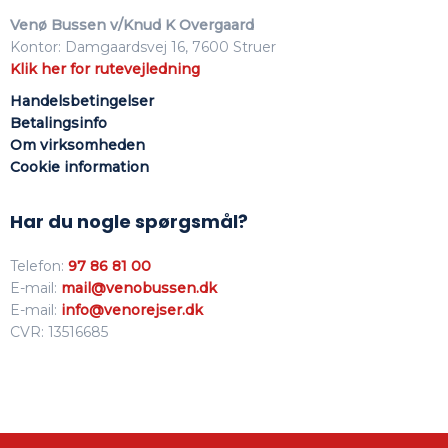
Venø Bussen v/Knud K Overgaard
Kontor: Damgaardsvej 16, 7600 Struer
Klik her for rutevejledning
Handelsbetingelser
Betalingsinfo
Om virksomhed​en
Cookie information
Har du nogle spørgsmål?
Telefon:
97 86 81 00
E-mail:
mail@venobussen.dk
E-mail:
info@venorejser.dk
CVR: 13516685