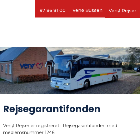
97 86 81 00
Venø Bussen
Venø Rejser
Rejsegarantifonden
​Venø Rejser er registreret i Rejsegarantifonden med
medlemsnummer 1246