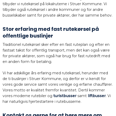
tilbyder vi rutekørsel på lokalruterne i Struer Kommune. Vi
tilbyder også rutekørsel i andre kommuner og for andre
busselskaber samt for private aktører, der har samme behov.
Stor erfaring med fast rutekørsel på
offentlige buslinjer
​Traditionel rutekørsel sker efter en fast ruteplan og efter en
fastsat takst for offentlig transport, men det kan også være
for private aktører, som også har brug for fast rutedrift med
en anden form for betaling.
Vi har adskillige års erfaring med rutekørsel, herunder med
de ti buslinjer i Struer Kommune, og derfor er vi kendt for
vores gode service samt vores venlige og erfarne chauffører.
Vores motto er kvalitet fremfor kvantitet. Dertil kommer
vores moderne rutebiler og
turistbusser
samt
liftbusser
. Vi
har naturligvis hjertestartere i rutebusserne.
Kontakt os gerne for at høre mere om