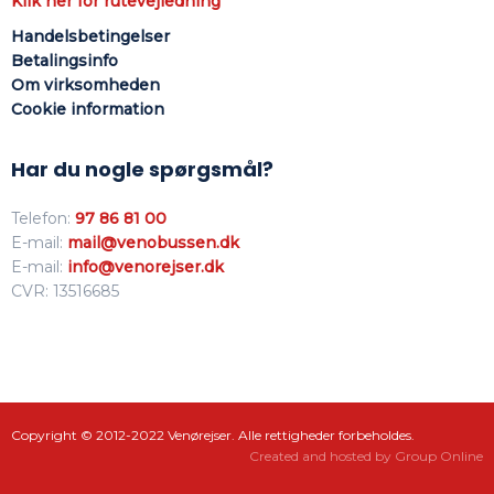
Klik her for rutevejledning
Handelsbetingelser
Betalingsinfo
Om virksomhed​en
Cookie information
Har du nogle spørgsmål?
Telefon:
97 86 81 00
E-mail:
mail@venobussen.dk
E-mail:
info@venorejser.dk
CVR: 13516685
​Copyright © 2012-2022 Venørejser. Alle rettigheder forbeholdes.​
Created and hosted by Group Online