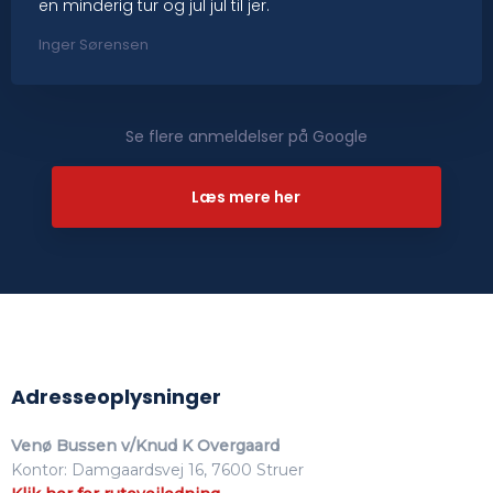
en minderig tur og jul jul til jer.
Inger Sørensen
Se flere anmeldelser på Google​
Læs mere her​
Adresseoplysninger
Venø Bussen v/Knud K Overgaard
Kontor: Damgaardsvej 16, 7600 Struer