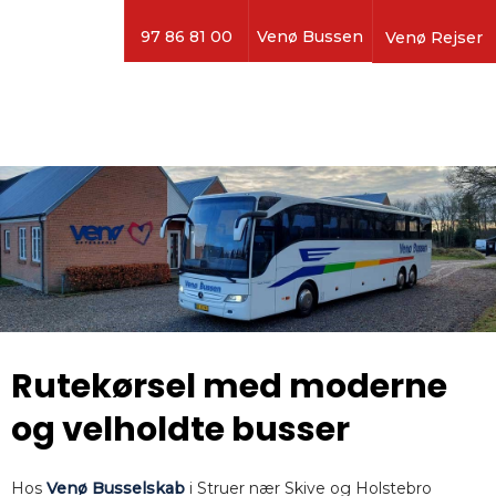
97 86 81 00
Venø Bussen
Venø Rejser
Rutekørsel med moderne
og velholdte busser
Hos
Venø Busselskab
i Struer nær Skive og Holstebro